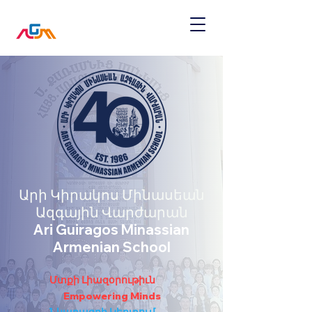
Արի Կիրակոս Մինասեան
Ազգային Վարժարան
Ari Guiragos Minassian
Armenian School
Մտքի Լիազօրութիւն
Empowering Minds