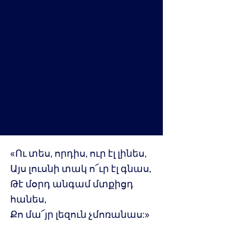
«Ու տես, որդիս, ուր էլ լինես,
Այս լուսնի տակ ո՜ւր էլ գնաս,
Թէ մօրդ անգամ մտքիցդ
հանես,
Քո մա՜յր լեզուն չմոռանաս:»