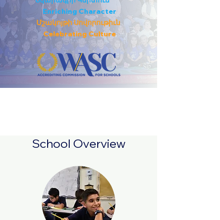
Նկարագրի Կերտում
Enriching Character
Մշակոյթի Սովորութիւն
Celebrating
Culture
School Overview